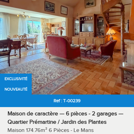
RECHERCHER
+ de critères
+
5KM
10KM
25KM
EXCLUSIVITÉ
NOUVEAUTÉ
Ref : T-00239
Critères supplémentaires
Maison de caractère — 6 pièces - 2 garages —
Parking
Terrasse
Cave
Balcon
Quartier Prémartine / Jardin des Plantes
Maison 174.76m² 6 Pièces - Le Mans