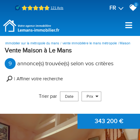
0
FR
immobilier sur la métropole du mans
vente immobilière le mans métropole
Maison
Vente Maison à Le Mans
9
annonce(s) trouvée(s) selon vos critères
Affiner votre recherche
Trier par
Date
Prix
Vente
343 200
€
×
Maison