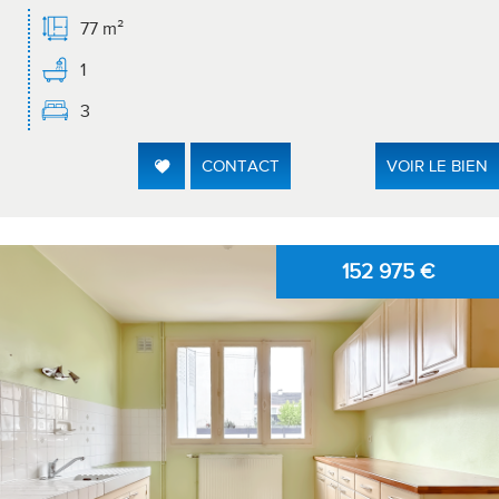
77 m²
1
3
CONTACT
VOIR LE BIEN
152 975
€