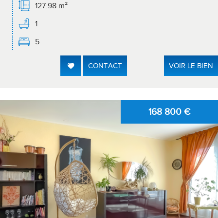
127.98 m²
1
5
CONTACT
VOIR LE BIEN
168 800
€