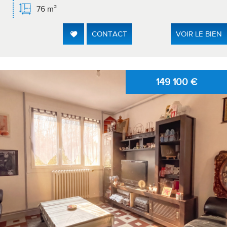
76 m²
CONTACT
VOIR LE BIEN
149 100
€