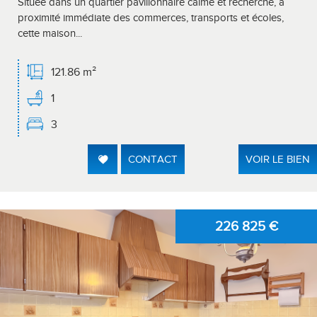
Située dans un quartier pavillonnaire calme et recherché, à
proximité immédiate des commerces, transports et écoles,
cette maison...
121.86 m²
1
3
CONTACT
VOIR LE BIEN
226 825
€