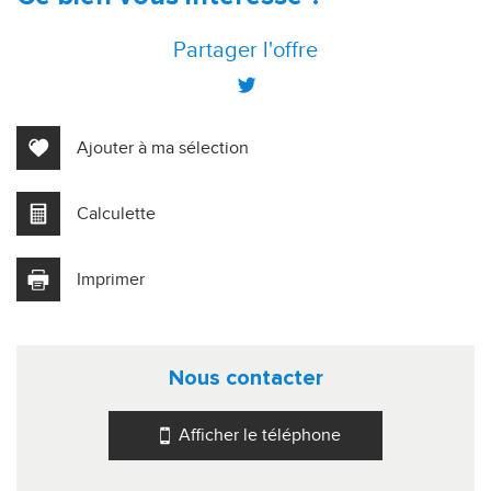
+
Partager l'offre
−
Ajouter à ma sélection
Calculette
Imprimer
Leaflet
|
©
Jawg
Maps
|
© OpenStreetMap
nous contacter
Bar
Cinéma
Afficher le téléphone
Collège