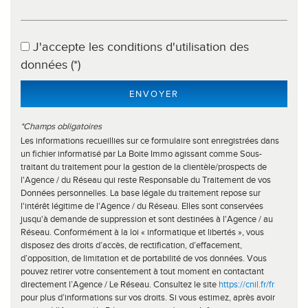
Taxe foncière
13,38 %
Habitants de moins de 25 ans
31,57 %
J'accepte les conditions d'utilisation des
Habitants de 25 à 55 ans
37,24 %
données (*)
Habitants de plus de 55 ans
31,19 %
ENVOYER
Nombre d'enfants par famille
0,90
Familles sans enfant
50,04 %
*Champs obligatoires
Les informations recueillies sur ce formulaire sont enregistrées dans
Familles avec 1 ou 2 enfants
7,41 %
un fichier informatisé par La Boite Immo agissant comme Sous-
Maisons
42,72 %
traitant du traitement pour la gestion de la clientèle/prospects de
l'Agence / du Réseau qui reste Responsable du Traitement de vos
Appartements
57,28 %
Données personnelles. La base légale du traitement repose sur
l'intérêt légitime de l'Agence / du Réseau. Elles sont conservées
Familles avec 3 enfants
6,67 %
jusqu'à demande de suppression et sont destinées à l'Agence / au
Réseau. Conformément à la loi « informatique et libertés », vous
disposez des droits d’accès, de rectification, d’effacement,
d’opposition, de limitation et de portabilité de vos données. Vous
pouvez retirer votre consentement à tout moment en contactant
directement l’Agence / Le Réseau. Consultez le site
https://cnil.fr/fr
pour plus d’informations sur vos droits. Si vous estimez, après avoir