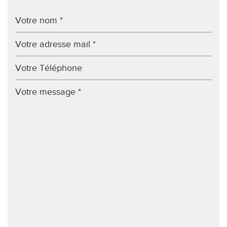
École maternelle
École primaire
Enseignement supérieur
Lycée
Bureau de poste
Mairie
Presse et Tabac
statistiques
Nombre d'habitants
143 596
Propriétaires (vs. locataires)
46,54 %
Taxe habitation
16,85 %