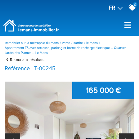
0
FR
immobilier sur la métropole du mans
vente
sarthe
le mans
Appartement T3 avec terrasse, parking et borne de recharge électrique – Quartier
Jardin des Plantes – Le Mans
Retour aux résultats
Référence : T-00245
165 000 €