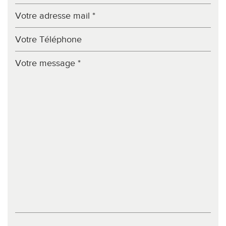
Bibliothèque
Bureau de poste
statistiques
Nombre d'habitants
143 596
Propriétaires (vs. locataires)
46,54 %
Taxe habitation
16,85 %
Taxe foncière
13,38 %
Habitants de moins de 25 ans
31,57 %
Habitants de 25 à 55 ans
37,24 %
Habitants de plus de 55 ans
31,19 %
Nombre d'enfants par famille
0,90
Familles sans enfant
50,04 %
Familles avec 1 ou 2 enfants
7,41 %