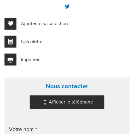
−
Ajouter à ma sélection
Calculette
Imprimer
Leaflet
|
©
Jawg
Maps
|
© OpenStreetMap
nous contacter
Collège
École maternelle
Afficher le téléphone
École primaire
Lycée