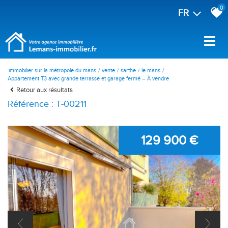
0
FR
immobilier sur la métropole du mans
vente
sarthe
le mans
Appartement T3 avec grande terrasse et garage fermé – À vendre
Retour aux résultats
Référence : T-00211
129 900 €