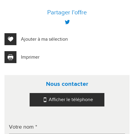
+
Partager l'offre
−
Ajouter à ma sélection
Imprimer
nous contacter
Leaflet
|
©
Jawg
Maps
|
© OpenStreetMap
Afficher le téléphone
Cinéma
Collège
École maternelle