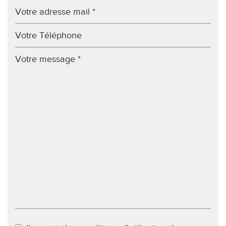
École primaire
Lycée
Bibliothèque
Bureau de poste
statistiques
Nombre d'habitants
143 596
Propriétaires (vs. locataires)
46,54 %
Taxe habitation
16,85 %
Taxe foncière
13,38 %
Habitants de moins de 25 ans
31,57 %
Habitants de 25 à 55 ans
37,24 %
Habitants de plus de 55 ans
31,19 %