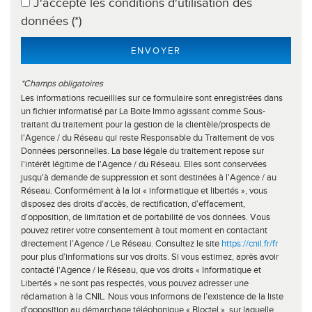
J'accepte les conditions d'utilisation des
Nombre d'enfants par famille
0,90
données (*)
Familles sans enfant
50,04 %
ENVOYER
Familles avec 1 ou 2 enfants
7,41 %
Maisons
42,72 %
*Champs obligatoires
Les informations recueillies sur ce formulaire sont enregistrées dans
Appartements
57,28 %
un fichier informatisé par La Boite Immo agissant comme Sous-
traitant du traitement pour la gestion de la clientèle/prospects de
Familles avec 3 enfants
6,67 %
l'Agence / du Réseau qui reste Responsable du Traitement de vos
Données personnelles. La base légale du traitement repose sur
l'intérêt légitime de l'Agence / du Réseau. Elles sont conservées
jusqu'à demande de suppression et sont destinées à l'Agence / au
Réseau. Conformément à la loi « informatique et libertés », vous
disposez des droits d’accès, de rectification, d’effacement,
d’opposition, de limitation et de portabilité de vos données. Vous
pouvez retirer votre consentement à tout moment en contactant
directement l’Agence / Le Réseau. Consultez le site
https://cnil.fr/fr
pour plus d’informations sur vos droits. Si vous estimez, après avoir
contacté l'Agence / le Réseau, que vos droits « Informatique et
Libertés » ne sont pas respectés, vous pouvez adresser une
réclamation à la CNIL. Nous vous informons de l’existence de la liste
d'opposition au démarchage téléphonique « Bloctel », sur laquelle