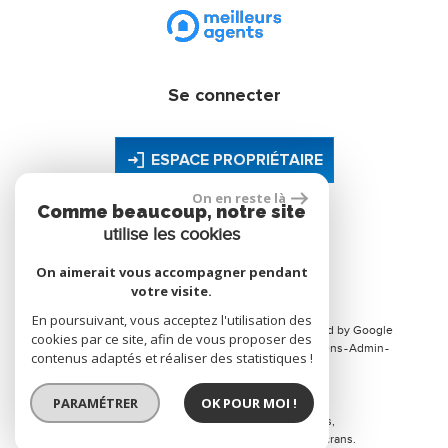
Se connecter
ESPACE PROPRIÉTAIRE
On en reste là
Comme beaucoup, notre site
utilise les cookies
site réalisé par
On aimerait vous accompagner pendant
votre visite.
En poursuivant, vous acceptez l'utilisation des
© 2026 | Tous droits réservés | Traduction powered by Google
cookies par ce site, afin de vous proposer des
Plan du site
Mentions légales
Nos honoraires
Liens
Admin
contenus adaptés et réaliser des statistiques !
Toutes nos annonces
Politique RGPD
PARAMÉTRER
OK POUR MOI !
Site internet compatible multi-supports,
un seul site adaptable à tous les types d'écrans.