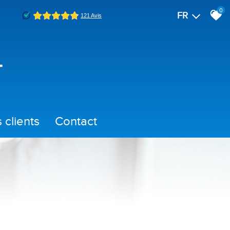
0
FR
is clients
contact
immo