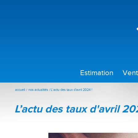
estimation
ven
accueil
nos actualités
L’actu des taux d'avril 2024 !
l’actu des taux d'avril 20