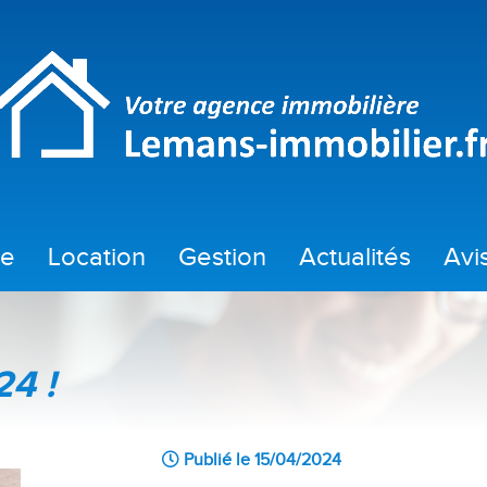
te
location
gestion
actualités
av
location
taux du mois
location immobilier professionnel
informations et actu 
24 !
Publié le 15/04/2024