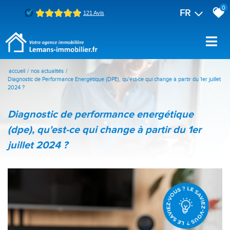
0
FR
accueil
nos actualités
Diagnostic de Performance Energétique (DPE), qu'est-ce qui change à partir du 1er juillet
2024 ?
diagnostic de performance energétique
(dpe), qu'est-ce qui change à partir du 1er
juillet 2024 ?