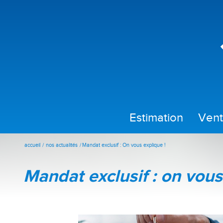
estimation
ven
accueil
nos actualités
Mandat exclusif : On vous explique !
mandat exclusif : on vous