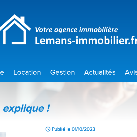
te
location
gestion
actualités
av
location
taux du mois
location immobilier professionnel
informations et actu 
 explique !
Publié le 01/10/2023