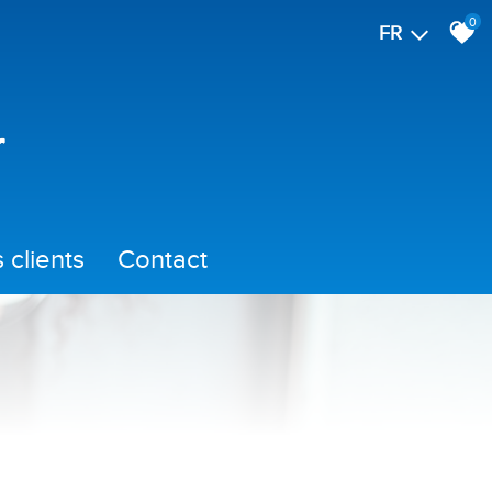
0
FR
is clients
contact
immo