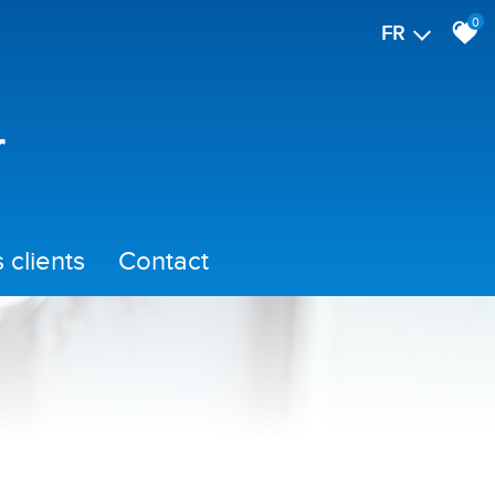
0
FR
is clients
contact
immo