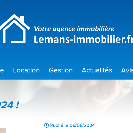
te
location
gestion
actualités
av
location
taux du mois
location immobilier professionnel
informations et actu 
024 !
Publié le 06/06/2024